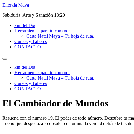
Ir
Energía Maya
al
Sabiduría, Arte y Sanación 13:20
contenido
kin del Día
Herramientas para tu camino:
Carta Natal Maya – Tu hoja de ruta.
Cursos y Talleres
CONTACTO
kin del Día
Herramientas para tu camino:
Carta Natal Maya – Tu hoja de ruta.
Cursos y Talleres
CONTACTO
El Cambiador de Mundos
Resuena con el número 19. El poder de todo número. Descubre tu maestr
trueno que despedaza lo obsoleto e ilumina la verdad detrás de tus ilus