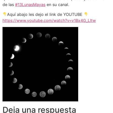
de las
#
13LunasMayas
en su canal.
Aquí abajo les dejo el link de YOUTUBE
https://www.youtube.com/watch?v=v1Bx4G_LItw
Deja una respuesta