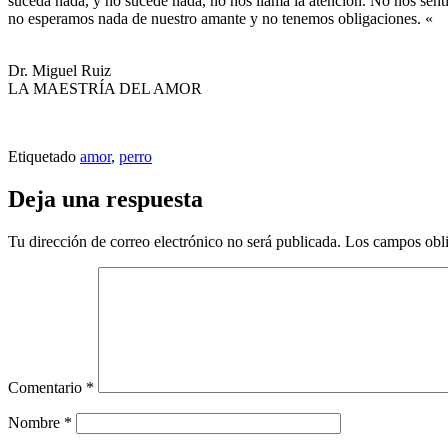
suceda nada, y no sucede nada, no nos llama la atención. No nos sent
no esperamos nada de nuestro amante y no tenemos obligaciones. «
Dr. Miguel Ruiz
LA MAESTRÍA DEL AMOR
Etiquetado
amor
,
perro
Deja una respuesta
Tu dirección de correo electrónico no será publicada.
Los campos obli
Comentario
*
Nombre
*