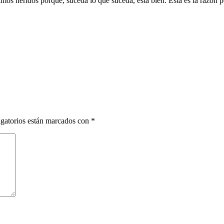
imos heridos porque, suceda lo que suceda, está bien. Esta es la razón 
gatorios están marcados con
*