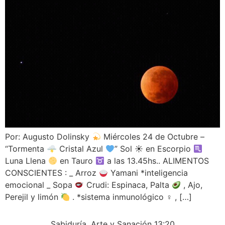
Por: Augusto Dolinsky
Miércoles 24 de Octubre –
“Tormenta 🌩 Cristal Azul
” Sol ☀ en Escorpio
Luna Llena
en Tauro
a las 13.45hs.. ALIMENTOS
CONSCIENTES : _ Arroz
Yamani *inteligencia
emocional _ Sopa
Crudi: Espinaca, Palta
, Ajo,
Perejil y limón
. *sistema inmunológico ♀ , […]
Sabiduría, Arte y Sanación 13:20