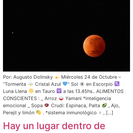
Por: Augusto Dolinsky
Miércoles 24 de Octubre –
“Tormenta 🌩 Cristal Azul
” Sol ☀ en Escorpio
Luna Llena
en Tauro
a las 13.45hs.. ALIMENTOS
CONSCIENTES : _ Arroz
Yamani *inteligencia
emocional _ Sopa
Crudi: Espinaca, Palta
, Ajo,
Perejil y limón
. *sistema inmunológico ♀ , […]
Hay un lugar dentro de